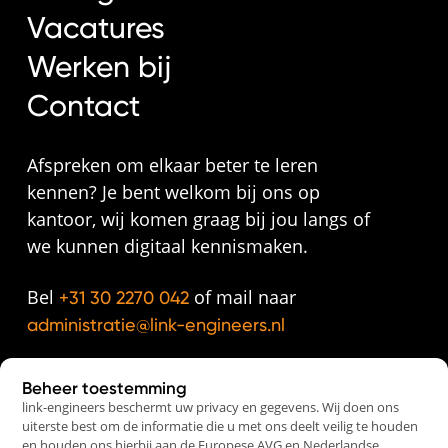
Vacatures
Werken bij
Contact
Afspreken om elkaar beter te leren
kennen? Je bent welkom bij ons op
kantoor, wij komen graag bij jou langs of
we kunnen digitaal kennismaken.
Bel
of mail naar
+31 30 2270 042
administratie@link-engineers.nl
Beheer toestemming
link-engineers beschermt uw privacy en gegevens. Wij doen ons
uiterste best om de informatie die u met ons deelt veilig te houden
en houden ons hierbij aan de Europese AVG en Nederlandse